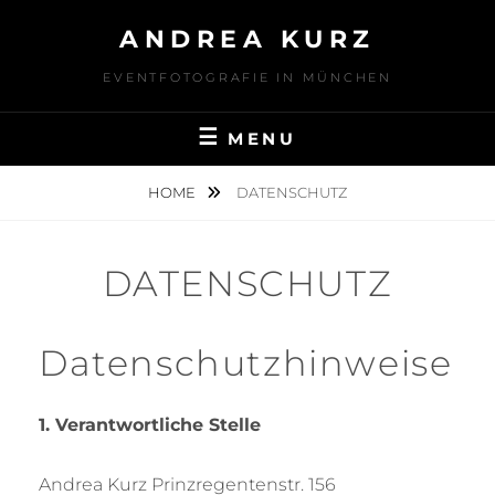
Skip
ANDREA KURZ
to
content
EVENTFOTOGRAFIE IN MÜNCHEN
MENU
HOME
DATENSCHUTZ
DATENSCHUTZ
Datenschutzhinweise
1. Verantwortliche Stelle
Andrea Kurz Prinzregentenstr. 156